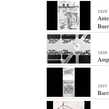
1929
Ante
Buen
1936
Ampl
1937
Barr