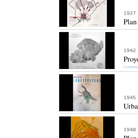
1937
Plan
1942
Proy
Comisión 
1945
Urba
1948