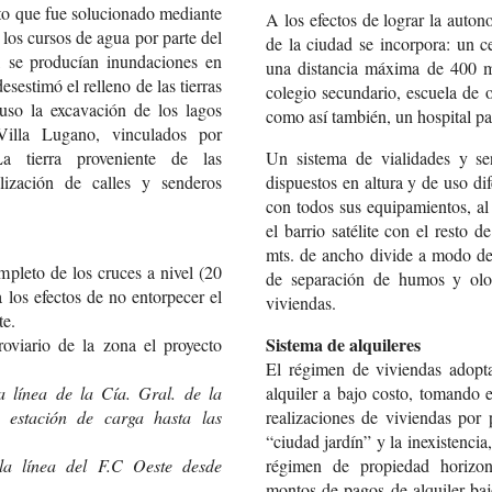
to que fue solucionado mediante
A los efectos de lograr la auton
 los cursos de agua por parte del
de la ciudad se incorpora: un c
, se producían inundaciones en
una distancia máxima de 400 mts
esestimó el relleno de las tierras
colegio secundario, escuela de o
uso la excavación de los lagos
como así también, un hospital p
Villa Lugano, vinculados por
a tierra proveniente de las
Un sistema de vialidades y se
alización de calles y senderos
dispuestos en altura y de uso dif
con todos sus equipamientos, al
el barrio satélite con el resto 
mts. de ancho divide a modo de
mpleto de los cruces a nivel (20
de separación de humos y olore
 los efectos de no entorpecer el
viviendas.
te.
Sistema de alquileres
roviario de la zona el proyecto
El régimen de viviendas adopta
a línea de la Cía. Gral. de la
alquiler a bajo costo, tomando 
 estación de carga hasta las
realizaciones de viviendas por 
“ciudad jardín” y la inexistenci
la línea del F.C Oeste desde
régimen de propiedad horizon
montos de pagos de alquiler baj