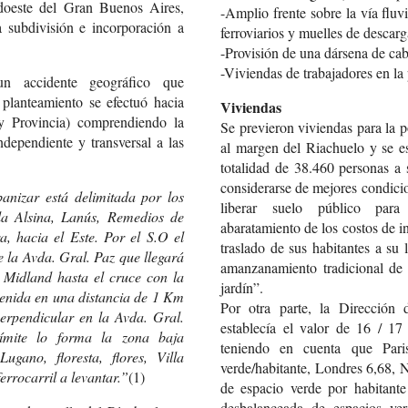
doeste del Gran Buenos Aires,
-Amplio frente sobre la vía fluv
 subdivisión e incorporación a
ferroviarios y muelles de descarg
-Provisión de una dársena de cab
-Viviendas de trabajadores en la 
n accidente geográfico que
l planteamiento se efectuó hacia
Viviendas
 Provincia) comprendiendo la
Se previeron viviendas para la p
dependiente y transversal a las
al margen del Riachuelo y se es
totalidad de 38.460 personas a 
considerarse de mejores condicio
anizar está delimitada por los
liberar suelo público para
lla Alsina, Lanús, Remedios de
abaratamiento de los costos de i
, hacia el Este. Por el S.O el
traslado de sus habitantes a su 
e la Avda. Gral. Paz que llegará
amanzanamiento tradicional de 
l Midland hasta el cruce con la
jardín”.
enida en una distancia de 1 Km
Por otra parte, la Dirección
erpendicular en la Avda. Gral.
establecía el valor de 16 / 17
límite lo forma la zona baja
teniendo en cuenta que Par
ugano, floresta, flores, Villa
verde/habitante, Londres 6,68,
ferrocarril a levantar.”
(1)
de espacio verde por habitant
desbalanceada de espacios ve