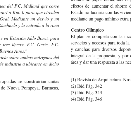
ínea del F.C. Midland que corre
efectos de aumentar el ahorro d
onzi a Km. 0 para que circulen
Estado no lucraría con las vivie
 Gral. Mediante un desvío y un
mediante un pago mínimo extra p
Riachuelo y la entrada a la zona
Centro Olímpico
El plan se completa con la in
ce en Estación Aldo Bonzi, para
servicios y accesos para toda l
 tres líneas: F.C. Oeste, F.C.
y canchas para diversos deporte
 Buenos Aires.”
integral de la propuesta, y por 
vicio sobre ambas márgenes del
área y dar una respuesta a las ne
de industria a ubicarse en dicho
(1) Revista de Arquitectura. Nr
ropiadas se construirían cuñas
(2) Ibid Pág. 342
os de Nueva Pompeya, Barracas,
(3) Ibid Pág. 343
(4) Ibid Pág. 346