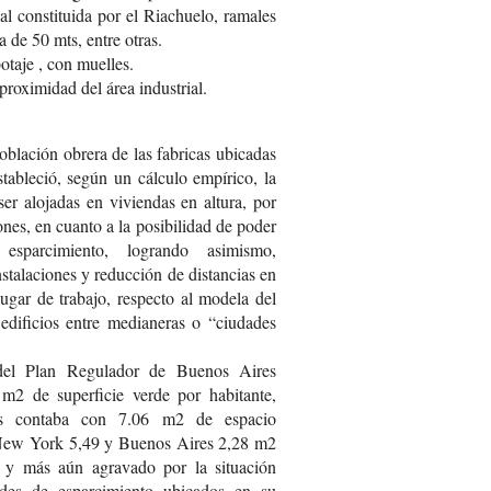
ial constituida por el Riachuelo, ramales
a de 50 mts, entre otras.
otaje , con muelles.
proximidad del área industrial.
oblación obrera de las fabricas ubicadas
tableció, según un cálculo empírico, la
ser alojadas en viviendas en altura, por
nes, en cuanto a la posibilidad de poder
 esparcimiento, logrando asimismo,
nstalaciones y reducción de distancias en
lugar de trabajo, respecto al modela del
edificios entre medianeras o “ciudades
 del Plan Regulador de Buenos Aires
 m2 de superficie verde por habitante,
is contaba con 7.06 m2 de espacio
 New York 5,49 y Buenos Aires 2,28 m2
e y más aún agravado por la situación
rdes de esparcimiento ubicados en su