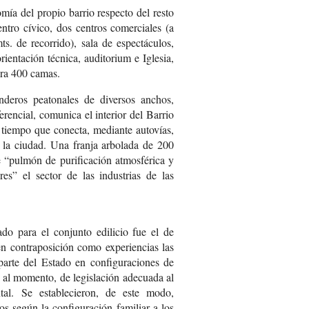
omía del propio barrio respecto del resto
entro cívico, dos centros comerciales (a
. de recorrido), sala de espectáculos,
rientación técnica, auditorium e Iglesia,
ara 400 camas.
nderos peatonales de diversos anchos,
erencial, comunica el interior del Barrio
 tiempo que conecta, mediante autovías,
de la ciudad. Una franja arbolada de 200
 “pulmón de purificación atmosférica y
s” el sector de las industrias de las
do para el conjunto edilicio fue el de
en contraposición como experiencias las
parte del Estado en configuraciones de
a, al momento, de legislación adecuada al
tal. Se establecieron, de este modo,
os según la configuración familiar a los