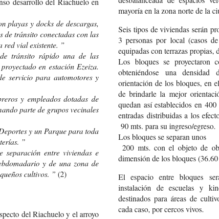
nso desarrollo del Riachuelo en
mayoría en la zona norte de la c
on playas y docks de descargas,
Seis tipos de viviendas serán p
s de tránsito conectadas con las
3 personas por local (casos de 
 red vial existente. ”
equipadas con terrazas propias, 
de tránsito rápido una de las
Los bloques se proyectaron c
proyectado en estación Ezeiza.
obteniéndose una densidad 
de servicio para automotores y
orientación de los bloques, en e
de brindarle la mejor orientaci
breros y empleados dotadas de
quedan así establecidos en 400 
rmando parte de grupos vecinales
entradas distribuidas a los efe
90 mts. para su ingreso/egreso.
Deportes y un Parque para toda
Los bloques se separan unos
terías. ”
200 mts. con el objeto de obt
e separación entre viviendas e
dimensión de los bloques (36.60 
hebdomadario y de una zona de
queños cultivos. ”
(2)
El espacio entre bloques será
instalación de escuelas y ki
destinados para áreas de cultiv
cada caso, por cercos vivos.
especto del Riachuelo y el arroyo