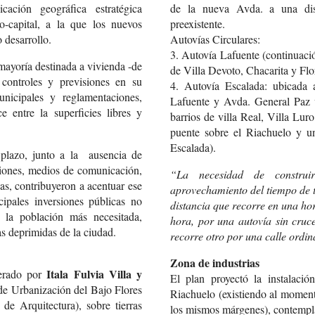
icación geográfica estratégica
de la nueva Avda. a una di
o-capital, a la que los nuevos
preexistente.
 desarrollo.
Autovías Circulares:
3. Autovía Lafuente (continuació
mayoría destinada a vivienda -de
de Villa Devoto, Chacarita y Flo
 controles y previsiones en su
4. Autovía Escalada: ubicada a
unicipales y reglamentaciones,
Lafuente y Avda. General Paz v
 entre la superficies libres y
barrios de villa Real, Villa Lur
puente sobre el Riachuelo y u
Escalada).
 plazo, junto a la ausencia de
ciones, medios de comunicación,
“La necesidad de construir
as, contribuyeron a acentuar ese
aprovechamiento del tiempo de t
cipales inversiones públicas no
distancia que recorre en una ho
 la población más necesitada,
hora, por una autovía sin cruce
as deprimidas de la ciudad.
recorre otro por una calle ordin
Zona de industrias
Itala Fulvia Villa y
derado por
El plan proyectó la instalaci
 de Urbanización del Bajo Flores
Riachuelo (existiendo al momento
e Arquitectura), sobre tierras
los mismos márgenes), contempla