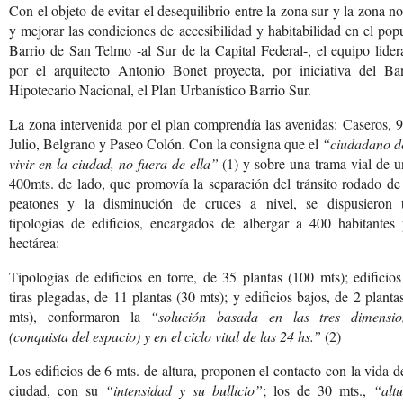
Con el objeto de evitar el desequilibrio entre la zona sur y la zona no
y mejorar las condiciones de accesibilidad y habitabilidad en el pop
Barrio de San Telmo -al Sur de la Capital Federal-, el equipo lide
por el arquitecto Antonio Bonet proyecta, por iniciativa del Ba
Hipotecario Nacional, el Plan Urbanístico Barrio Sur.
La zona intervenida por el plan comprendía las avenidas: Caseros, 
Julio, Belgrano y Paseo Colón. Con la consigna que el
“ciudadano d
vivir en la ciudad, no fuera de ella”
(1) y sobre una trama vial de 
400mts. de lado, que promovía la separación del tránsito rodado de
peatones y la disminución de cruces a nivel, se dispusieron t
tipologías de edificios, encargados de albergar a 400 habitantes 
hectárea:
Tipologías de edificios en torre, de 35 plantas (100 mts); edificio
tiras plegadas, de 11 plantas (30 mts); y edificios bajos, de 2 planta
mts), conformaron la
“solución basada en las tres dimensio
(conquista del espacio) y en el ciclo vital de las 24 hs.”
(2)
Los edificios de 6 mts. de altura, proponen el contacto con la vida d
ciudad, con su
“intensidad y su bullicio”
; los de 30 mts.,
“alt