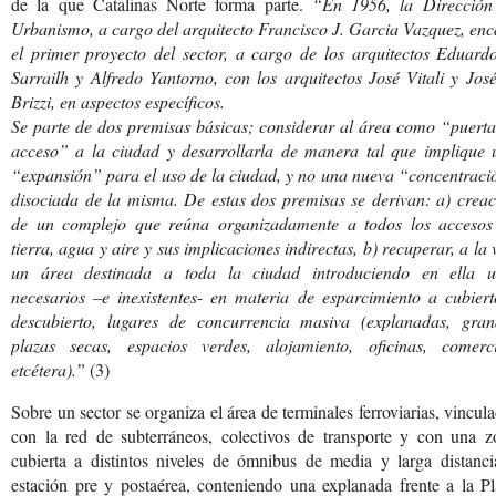
de la que Catalinas Norte forma parte.
“En 1956, la Dirección
Urbanismo, a cargo del arquitecto Francisco J. Garcia Vazquez, en
el primer proyecto del sector, a cargo de los arquitectos Eduardo
Sarrailh y Alfredo Yantorno, con los arquitectos José Vitali y Jos
Brizzi, en aspectos específicos.
Se parte de dos premisas básicas; considerar al área como “puerta
acceso” a la ciudad y desarrollarla de manera tal que implique 
“expansión” para el uso de la ciudad, y no una nueva “concentraci
disociada de la misma. De estas dos premisas se derivan: a) creac
de un complejo que reúna organizadamente a todos los accesos
tierra, agua y aire y sus implicaciones indirectas, b) recuperar, a la 
un área destinada a toda la ciudad introduciendo en ella u
necesarios –e inexistentes- en materia de esparcimiento a cubiert
descubierto, lugares de concurrencia masiva (explanadas, gran
plazas secas, espacios verdes, alojamiento, oficinas, comerci
etcétera).”
(3)
Sobre un sector se organiza el área de terminales ferroviarias, vincul
con la red de subterráneos, colectivos de transporte y con una z
cubierta a distintos niveles de ómnibus de media y larga distanci
estación pre y postaérea, conteniendo una explanada frente a la P