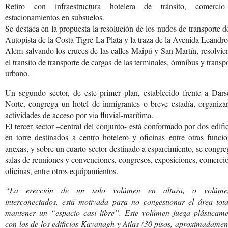
Retiro con infraestructura hotelera de tránsito, comerci
estacionamientos en subsuelos.
Se destaca en la propuesta la resolución de los nudos de transporte d
Autopista de la Costa-Tigre-La Plata y la traza de la Avenida Leandr
Alem salvando los cruces de las calles Maipú y San Martín, resolvi
el transito de transporte de cargas de las terminales, ómnibus y transp
urbano.
Un segundo sector, de este primer plan, establecido frente a Dars
Norte, congrega un hotel de inmigrantes o breve estadía, organiza
actividades de acceso por via fluvial-marítima.
El tercer sector –central del conjunto- está conformado por dos edifi
en torre destinados a centro hotelero y oficinas entre otras funci
anexas, y sobre un cuarto sector destinado a esparcimiento, se congr
salas de reuniones y convenciones, congresos, exposiciones, comerci
oficinas, entre otros equipamientos.
“La erección de un solo volúmen en altura, o volúme
interconectados, está motivada para no congestionar el área tota
mantener un “espacio casi libre”. Este volúmen juega plásticame
con los de los edificios Kavanagh y Atlas (30 pisos, aproximadamen