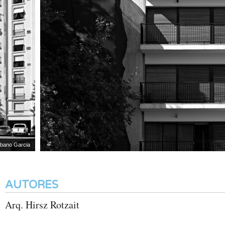
ano Garcia
AUTORES
Arq. Hirsz Rotzait