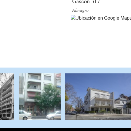
Gascón 317
Almagro