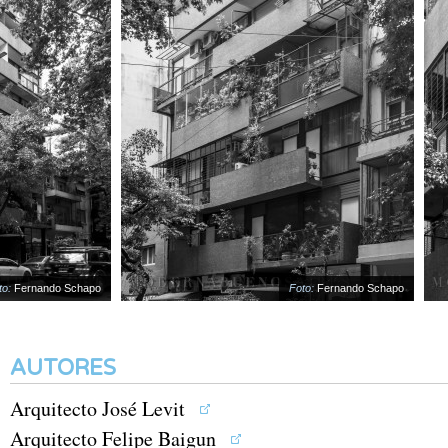
:
Fernando Schapo
Foto:
Fernando Schapo
AUTORES
Arquitecto José Levit
Arquitecto Felipe Baigun