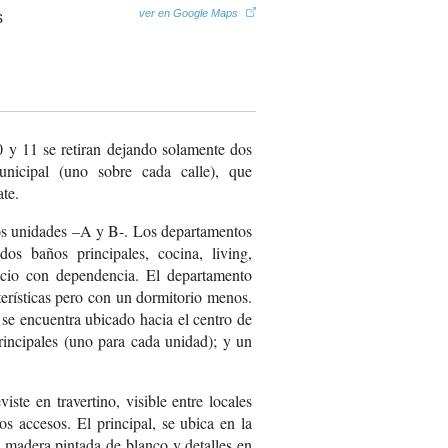
ver en Google Maps
 y 11 se retiran dejando solamente dos
nicipal (uno sobre cada calle), que
ate.
os unidades –A y B-. Los departamentos
dos baños principales, cocina, living,
icio con dependencia. El departamento
erísticas pero con un dormitorio menos.
l se encuentra ubicado hacia el centro de
rincipales (uno para cada unidad); y un
viste en travertino, visible entre locales
os accesos. El principal, se ubica en la
 madera pintada de blanco y detalles en