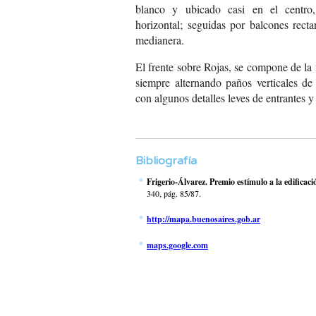
blanco y ubicado casi en el centro
horizontal; seguidas por balcones rect
medianera.
El frente sobre Rojas, se compone de la
siempre alternando paños verticales de 
con algunos detalles leves de entrantes y
Bibliografía
Frigerio-Álvarez. Premio estímulo a la edificaci
340, pág. 85/87.
http://mapa.buenosaires.gob.ar
maps.google.com