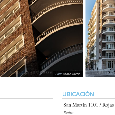
Foto:
Albano Garcia
UBICACIÓN
San Martín 1101 / Rojas
Retiro