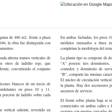
quina de 486 m2, frente a plaza
En ambas fachadas, los pisos 10
946, la obra fue distinguida con
módulos enrasados a línea mu
tamentos.
completan la morfología del rem
hada alterna tramos verticales de
La planta tipo se compone de d
n otros de ladrillo rojo, que
“A” poseen: tres dormitorios, 
rente, convirtiendo el conjunto
comedor, y dormitorio de serv
“B”, comparte las mismas caract
El núcleo de circulación vertica
lcones blancos de un tercio de
la planta. Hay dos ascensores p
 ondulantes en pisos 10 y 11.
ascensor de servicio.
 porción de ladrillo sobre cada
El frente sobre planta baja se re
comerciales en ambas calles y l
vertical saliente, revestido en
esquina con puertas curvadas de