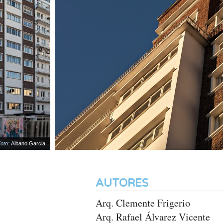
:
Albano Garcia
AUTORES
Arq. Clemente Frigerio
Arq. Rafael Álvarez Vicente