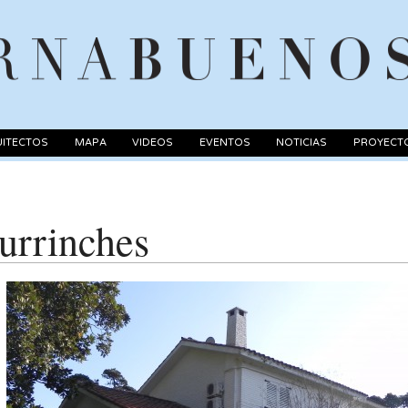
ITECTOS
MAPA
VIDEOS
EVENTOS
NOTICIAS
PROYECT
urrinches