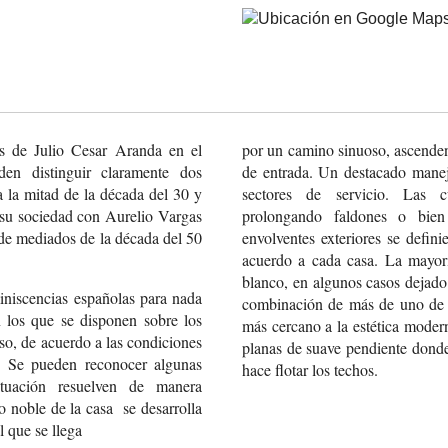
s de Julio Cesar Aranda en el
por un camino sinuoso, ascenden
en distinguir claramente dos
de entrada. Un destacado manejo
 la mitad de la década del 30 y
sectores de servicio. Las c
 su sociedad con Aurelio Vargas
prolongando faldones o bien 
de mediados de la década del 50
envolventes exteriores se defin
acuerdo a cada casa. La mayoría
blanco, en algunos casos dejado
niscencias
españolas para nada
combinación de más de uno de e
 los que se disponen
sobre los
más cercano a la estética modern
so, de acuerdo
a las condiciones
planas de suave pendiente dond
Se pueden reconocer algunas
hace flotar los techos.
uación resuelven
de manera
 noble de la casa
se desarrolla
l que se llega