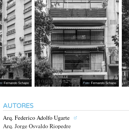
:
Fernando Schapo
Foto:
Fernando Schapo
AUTORES
Arq. Federico Adolfo Ugarte
Arq. Jorge Osvaldo Riopedre