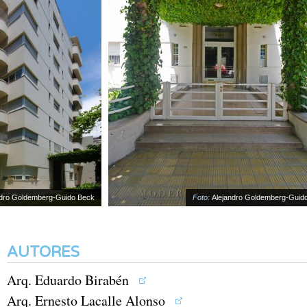
o Goldemberg-Guido Beck
Foto:
Alejandro Goldemberg-Guido B
AUTORES
Arq. Eduardo Birabén
Arq. Ernesto Lacalle Alonso