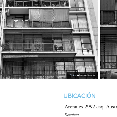
Foto:
Albano Garcia
UBICACIÓN
Arenales 2992 esq. Aust
Recoleta