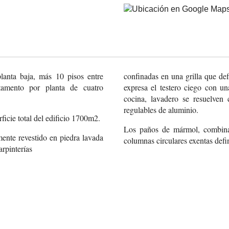
planta baja, más 10 pisos entre
confinadas en una grilla que def
amento por planta de cuatro
expresa el testero ciego con un
cocina, lavadero se resuelven 
regulables de aluminio.
icie total del edificio 1700m2.
Los paños de mármol, combinad
mente revestido
en piedra lavada
columnas circulares exentas defin
arpinterías