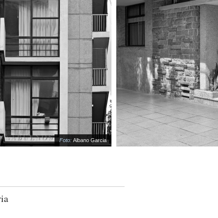
Foto:
Albano Garcia
ria