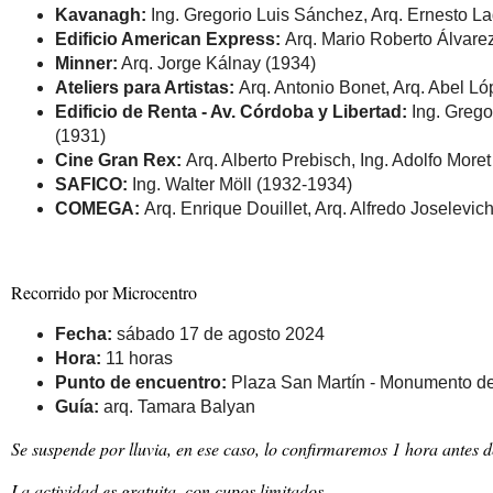
Kavanagh:
Ing. Gregorio Luis Sánchez, Arq. Ernesto La
Edificio American Express:
Arq. Mario Roberto Álvare
Minner:
Arq. Jorge Kálnay (1934)
Ateliers para Artistas:
Arq. Antonio Bonet, Arq. Abel L
Edificio de Renta - Av. Córdoba y Libertad:
Ing. Grego
(1931)
Cine Gran Rex:
Arq. Alberto Prebisch, Ing. Adolfo More
SAFICO:
Ing. Walter Möll (1932-1934)
COMEGA:
Arq. Enrique Douillet, Arq. Alfredo Joselevic
Recorrido por Microcentro
Fecha:
sábado 17 de agosto 2024
Hora:
11 horas
Punto de encuentro:
Plaza San Martín - Monumento del
Guía:
arq. Tamara Balyan
Se suspende por lluvia, en ese caso, lo confirmaremos 1 hora antes de
La actividad es gratuita, con cupos limitados.