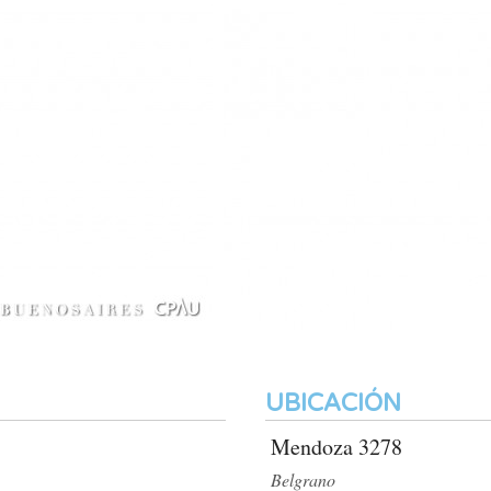
UBICACIÓN
Mendoza 3278
Belgrano