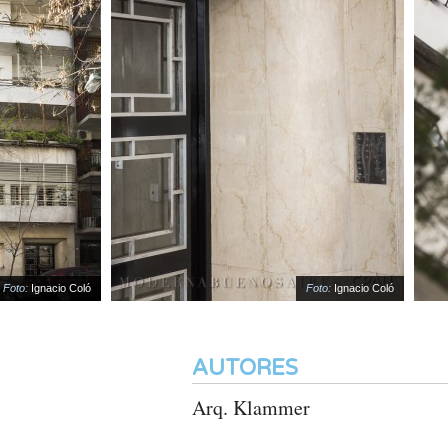
o:
Ignacio Coló
Foto:
Ignacio Coló
AUTORES
Arq. Klammer