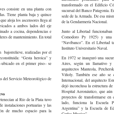
transformado en el Edificio C
eves consiste en una planta con
sucursal del Banco Patagonia. En
das. Tiene planta baja y quince
sede de la Armada. De esa misma
 que aloja los ascensores llega al
de la Gendarmería Nacional.
bicados a ambos lados del eje
tinado a cocina, dependencias e
Junto al Libertad funcionaban
lleres de mantenimiento. En total
Comodoro Py 1925) y una s
“Navibanco”. En el Libertad ta
Instituto Universitario Naval.
 bajorrelieve, realizadas por el
econstituida: “Gesta heroica” y
En 1972 se inauguró una sucur
–ubicado en el primer piso– se
Aires, según un llamativo y
arquitectos Manteola, Petcher
Viñoly. También ese año se c
nas del Servicio Meteorológico de
Internacional, del arquitecto E
dejó inconclusa la estructura d
Hospital Aeronáutico, que aún 
evo
proyectos de transformarse en 
rtenecían al Río de la Plata tuvo
lado, funciona la Escuela 
e instalaciones portuarias y las
Argentina” y la Escuela de E
ción de mucho espacio para la
Carlos Mugica”.