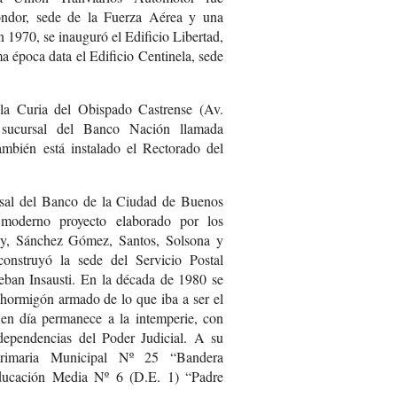
óndor, sede de la Fuerza Aérea y una
 1970, se inauguró el Edificio Libertad,
 época data el Edificio Centinela, sede
 la Curia del Obispado Castrense (Av.
ucursal del Banco Nación llamada
mbién está instalado el Rectorado del
sal del Banco de la Ciudad de Buenos
 moderno proyecto elaborado por los
sky, Sánchez Gómez, Santos, Solsona y
onstruyó la sede del Servicio Postal
steban Insausti. En la década de 1980 se
e hormigón armado de lo que iba a ser el
en día permanece a la intemperie, con
dependencias del Poder Judicial. A su
Primaria Municipal Nº 25 “Bandera
ducación Media Nº 6 (D.E. 1) “Padre