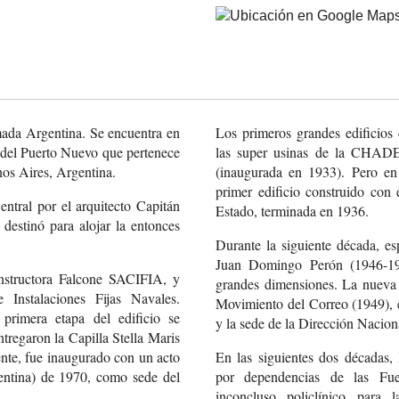
rmada Argentina. Se encuentra en
Los primeros grandes edificios
del Puerto Nuevo que pertenece
las super usinas de la CHAD
nos Aires, Argentina.
(inaugurada en 1933). Pero en
primer edificio construido con 
tral por el arquitecto Capitán
Estado, terminada en 1936.
 destinó para alojar la entonces
Durante la siguiente década, es
Juan Domingo Perón (1946-195
onstructora Falcone SACIFIA, y
grandes dimensiones. La nueva 
 Instalaciones Fijas Navales.
Movimiento del Correo (1949), e
primera etapa del edificio se
y la sede de la Dirección Nacion
ntregaron la Capilla Stella Maris
mente, fue inaugurado con un acto
En las siguientes dos décadas,
ntina) de 1970, como sede del
por dependencias de las Fu
inconcluso policlínico para