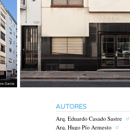
Garcia
AUTORES
Arq. Eduardo Casado Sastre
Arq. Hugo Pío Armesto