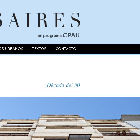
un programa
OS URBANOS
TEXTOS
CONTACTO
Década del 50