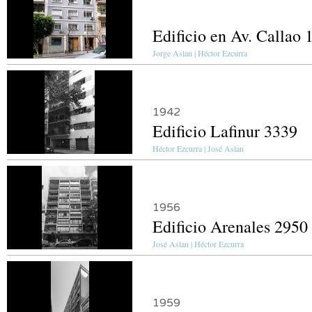
Edificio en Av. Callao 
Jorge Aslan | Héctor Ezcurra
1942
Edificio Lafinur 3339
Héctor Ezcurra | José Aslan
1956
Edificio Arenales 2950
José Aslan | Héctor Ezcurra
1959