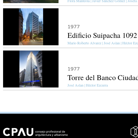
Flora Manteola | Javier Sánchez Gómez | Josefa S
1977
Edificio Suipacha 1092
Mario Roberto Alvarez | José Aslan | Héctor Ez
1977
Torre del Banco Ciuda
José Aslan | Héctor Ezcurra