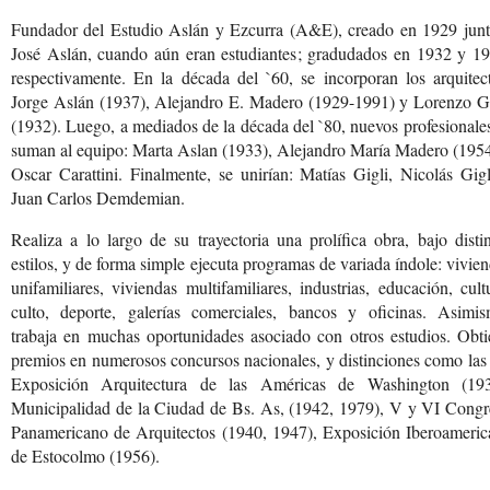
Fundador del Estudio Aslán y Ezcurra (A&E), creado en 1929 junt
José Aslán, cuando aún eran estudiantes; gradudados en 1932 y 19
respectivamente. En la década del `60, se incorporan los arquitec
Jorge Aslán (1937), Alejandro E. Madero (1929-1991) y Lorenzo Gi
(1932). Luego, a mediados de la década del `80, nuevos profesionale
suman al equipo: Marta Aslan (1933), Alejandro María Madero (1954
Oscar Carattini. Finalmente, se unirían: Matías Gigli, Nicolás Gig
Juan Carlos Demdemian.
Realiza a lo largo de su trayectoria una prolífica obra, bajo disti
estilos, y de forma simple ejecuta programas de variada índole: vivie
unifamiliares, viviendas multifamiliares, industrias, educación, cult
culto, deporte, galerías comerciales, bancos y oficinas. Asimis
trabaja en muchas oportunidades asociado con otros estudios. Obti
premios en numerosos concursos nacionales, y distinciones como las
Exposición Arquitectura de las Américas de Washington (193
Municipalidad de la Ciudad de Bs. As, (1942, 1979), V y VI Congr
Panamericano de Arquitectos (1940, 1947), Exposición Iberoameric
de Estocolmo (1956).