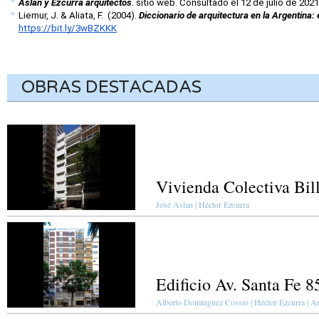
Aslan y Ezcurra arquitectos
. sitio web. Consultado el 12 de julio de 2021
Liernur, J. & Aliata, F.  (2004). 
Diccionario de arquitectura en la Argentina: 
https://bit.ly/3wBZKKK
OBRAS DESTACADAS
Vivienda Colectiva Bil
José Aslan | Héctor Ezcurra
Edificio Av. Santa Fe 8
Alberto Domínguez Cossio | Héctor Ezcurra | A