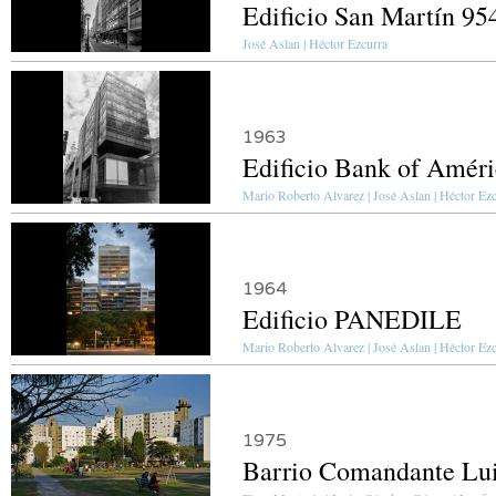
Edificio San Martín 95
José Aslan | Héctor Ezcurra
1963
Edificio Bank of Amér
Mario Roberto Alvarez | José Aslan | Héctor Ezcu
1964
Edificio PANEDILE
Mario Roberto Alvarez | José Aslan | Héctor Ezcu
1975
Barrio Comandante Lui