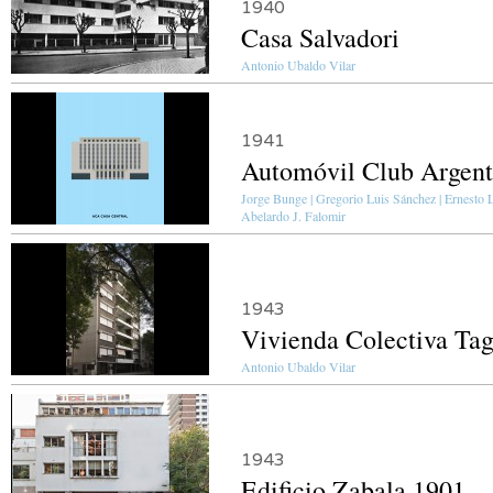
1940
Casa Salvadori
Antonio Ubaldo Vilar
1941
Automóvil Club Argenti
Jorge Bunge | Gregorio Luis Sánchez | Ernesto L
Abelardo J. Falomir
1943
Vivienda Colectiva Ta
Antonio Ubaldo Vilar
1943
Edificio Zabala 1901