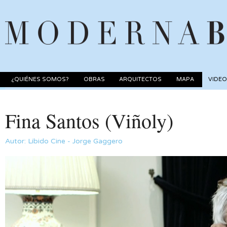
¿QUIÉNES SOMOS?
OBRAS
ARQUITECTOS
MAPA
VIDE
Fina Santos (Viñoly)
Autor: Libido Cine - Jorge Gaggero