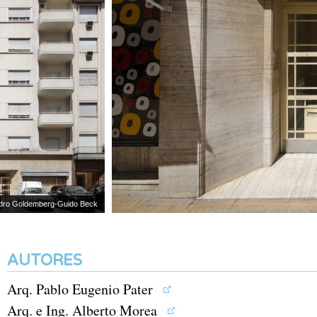
o Goldemberg-Guido Beck
AUTORES
Arq. Pablo Eugenio Pater
Arq. e Ing. Alberto Morea