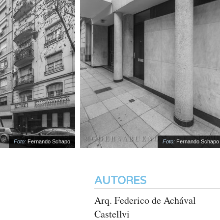
Foto:
Fernando Schapo
Foto:
Fernando Schapo
AUTORES
Arq. Federico de Achával
Castellvi