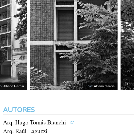
Albano Garcia
Foto:
Albano Garcia
AUTORES
Arq. Hugo Tomás Bianchi
Arq. Raúl Laguzzi