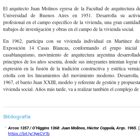
El arquitecto Juan Molinos egresa de la Facultad de arquitectura d
Universidad de Buenos Aires en 1951. Desarrolla su activi
profesional en el campo específico de la vivienda, una gran cantida
trabajos de investigación y obras en el campo de la vivienda social.
En 1962, participa con
su vivienda individual
en Martínez de
Exposición
14 Casas Blancas, conformando
el grupo inicial 
casablanquismo,
movimiento de arquitectura
argentina desarrollad
principios de los años
sesenta, donde sus integrantes
intentan lograr
expresión
en la fusión de la tradición
constructiva y estética
vernác
criolla con
los lineamientos del movimiento
moderno. Desarrolla,
1967, el barrio Juan XXIII,
modelo y referente de
gestión y propuest
vivienda social. Años
más tarde, va a realizar
también el complejo de
Bibliografía
Arcos 1357 / O’Higgins 1368: Juan Molinos, Héctor Coppola, Arqs. 1965. 
(
https://bit.ly/3yeCV1b