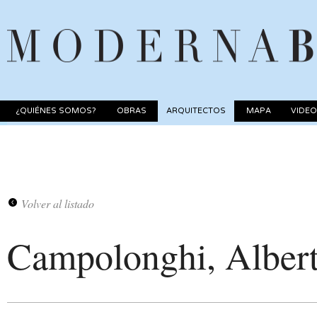
¿QUIÉNES SOMOS?
OBRAS
ARQUITECTOS
MAPA
VIDE
Volver al listado
Campolonghi, Alber